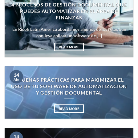
4 PROCESOS DE GESTIÓN DOCUMENTAL QUE
PUEDES AUTOMATIZAR EN EL ÁREA DE
FINANZAS
En Ricoh Latin America abordamos algunos de los retos que
conlleva aplicar un software de [...]
READ MORE
14
6 BUENAS PRÁCTICAS PARA MAXIMIZAR EL
Abr
USO DE TU SOFTWARE DE AUTOMATIZACIÓN
Y GESTIÓN DOCUMENTAL
READ MORE
14