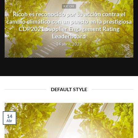
RICOH
Ricoh es reconocido por su acción contra el
cambio climático con un puesto en la prestigiosa
de
CDP2021 Supplier Engagement Rating
Leaderboard
14 abril, 2023
DEFAULT STYLE
14
Abr