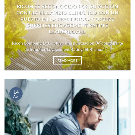
RICOH ES RECONOCIDO POR SU ACCIÓN
CONTRA EL CAMBIO CLIMÁTICO CON UN
PUESTO EN LA PRESTIGIOSA CDP2021
SUPPLIER ENGAGEMENT RATING
LEADERBOARD
Ricoh Company, Ltd. obtuvo una puntuación “A” como parte
de Supplier Engagement Rating (SER) anual [...]
READ MORE
14
Abr