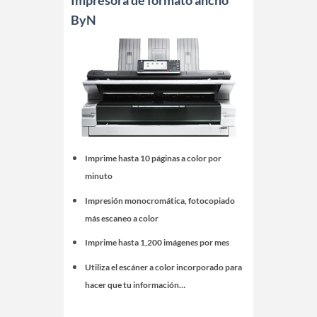
Impresora de formato ancho
ByN
Imprime hasta 10 páginas a color por
minuto
Impresión monocromática, fotocopiado
más escaneo a color
Imprime hasta 1,200 imágenes por mes
Utiliza el escáner a color incorporado para
hacer que tu información…