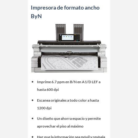
Impresora de formato ancho
ByN
Imprime 6.7 ppm en B/N en A1/D LEF a
hasta 600 dpi
Escanea originales a todo color a hasta
1200 dpi
Un diseño que ahorra espacio y permite
aprovechar el piso al máximo
Haz que la información sea móvil y revísala