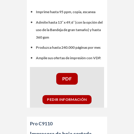
Imprime hasta 95 ppm, copia, escanea
Admite hasta 13″ x 49,6″ (con la opción del
uso de la Bandeja de gran tamaño) y hasta
360 gsm
Produzca hasta 240.000 páginas por mes
Amplíe sus ofertas de impresión con VDP.
PDF
PEDIR INFORMACIÓN
Pro C9110
Impresora de hoja cortada